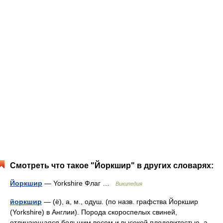
Смотреть что такое "Йоркшир" в других словарях:
Йоркшир
— Yorkshire Флаг …
Википедия
йоркшир
— (ё), а, м., одуш. (по назв. графства Йоркшир
(Yorkshire) в Англии). Порода скороспелых свиней,
отличающаяся большим весом и высокой плодовитостью, а