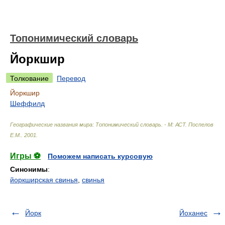
Топонимический словарь
Йоркшир
Толкование
Перевод
Йоркшир
Шеффилд
Географические названия мира: Топонимический словарь. - М: АСТ
.
Поспелов
Е.М.
.
2001
.
Игры ⚽
Поможем написать курсовую
Синонимы
:
йоркширская свинья
,
свинья
Йорк
Йоханес