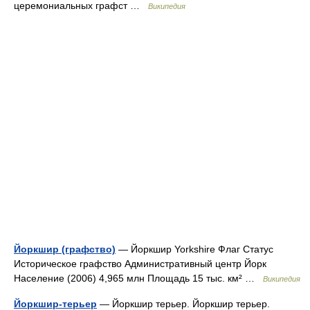
церемониальных графст …
Википедия
Йоркшир (графство)
— Йоркшир Yorkshire Флаг Статус
Историческое графство Административный центр Йорк
Население (2006) 4,965 млн Площадь 15 тыс. км² …
Википедия
Йоркшир-терьер
— Йоркшир терьер. Йоркшир терьер.