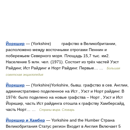
Йоркшир
— (Yorkshire) графство в Великобритании,
расположено между восточными отрогами Пеннин и
побережьем Северного моря. Площадь 15,7 тыс. км2.
Население 5 млн. чел. (1971). Состоит из трёх частей Уэст
Райдинг, Ист Райдинг и Норт Райдинг. Первые… …
Большая
советская энциклопедия
Йоркшир
— (Yorkshire)Yorkshire, бывш. графство в сев. Англии,
административно поделенное на Ист , Уэст и Норт райдинг. В
1974г. было поделено на новые графства – Норт , Уэст и Ист
Йоркшир, часть Ист райдинга отошла к графству Хамберсайд,
часть Норт… …
Страны мира. Словарь
Йоркшир и Хамбер
— Yorkshire and the Humber Страна
Великобритания Статус регион Входит в Англия Включает 5